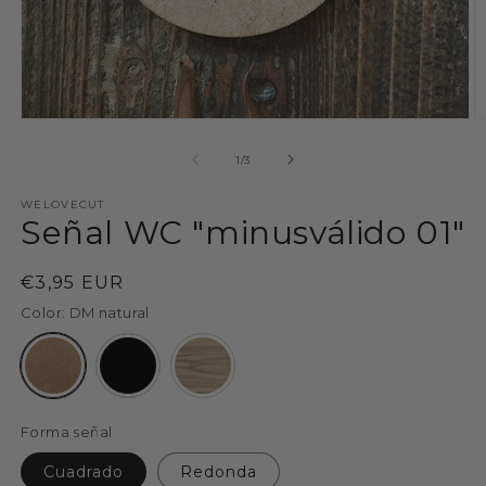
Abrir
Ab
elemento
e
multimedia
m
de
1
/
3
1
2
en
e
WELOVECUT
una
u
Señal WC "minusválido 01"
ventana
v
modal
m
Precio
€3,95 EUR
habitual
Color:
DM natural
Forma señal
Cuadrado
Redonda