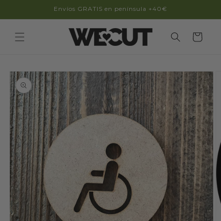
Ir
Envíos GRATIS en península +40€
directamente
al contenido
Carrito
Ir
directamente
a la
información
del producto