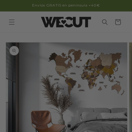
Ir
Envíos GRATIS en península +40€
directamente
al contenido
Carrito
Ir
directamente
a la
información
del producto