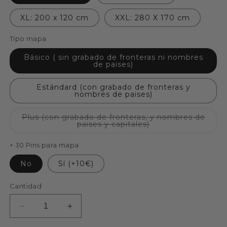
XL: 200 x 120 cm
XXL: 280 X 170 cm
Tipo mapa
Básico ( sin grabado de fronteras ni nombres
de paises)
Estándard (con grabado de fronteras y
nombres de paises)
Plus (con grabado de fronteras, y nombres de
Variante
paises y capitales)
agotada
o
no
+ 30 Pins para mapa
disponible
No
Sí (+10€)
Cantidad
Reducir
Aumentar
cantidad
cantidad