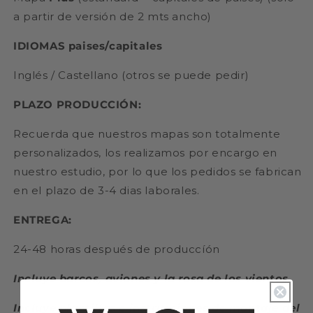
a partir de versión de 2 mts ancho)
IDIOMAS paises/capitales
Inglés / Castellano (otros se puede pedir)
PLAZO PRODUCCIÓN:
Recuerda que nuestros mapas son totalmente
personalizados, los realizamos por encargo en
nuestro estudio, por lo que los pedidos se fabrican
en el plazo de 3-4 dias laborales.
ENTREGA:
24-48 horas después de produccíón
Incluye barcos, aviones y la rosa de los vientos
Incluye plantillas e instrucciones de montaje del