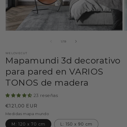
Abrir
Ab
elemento
e
multimedia
m
de
1
/
19
1
2
en
e
WELOVECUT
una
u
Mapamundi 3d decorativo
ventana
v
modal
m
para pared en VARIOS
TONOS de madera
23 reseñas
Precio
€121,00 EUR
habitual
Medidas mapa mundo
M: 120 x 70 cm
L: 150 x 90 cm