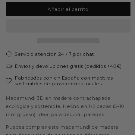
para
para
Mapamundi
Mapamundi
Añadir al carrito
3d
3d
decorativo
decorativo
para
para
pared
pared
en
en
VARIOS
VARIOS
TONOS
TONOS
Servicio atención 24 / 7 por chat
de
de
madera
madera
Envíos y devoluciones gratis (pedidos +40€)
Fabricados con en España con maderas
sostenibles de proveedores locales
Mapamundi 3D en madera contrachapada
ecológica y sostenible. Hecho en 1-2 capas (5-10
mm grueso) Ideal para decorar paredes
Puedes comprar este mapamundi de madera