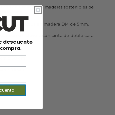
s con en España con maderas sostenibles de
es locales
métrica de cactus en madera DM de 5mm.
gar con un clavo o con cinta de doble cara.
e descuento
 compra.
3cm x 50 cm
 cm x 75 cm
scuento