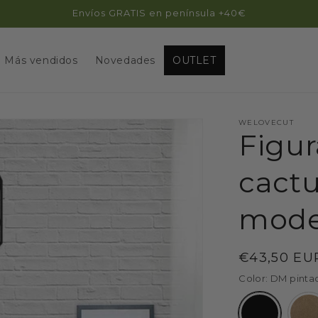
Envíos GRATIS en península +40€
Más vendidos
Novedades
OUTLET
WELOVECUT
Figu
cact
mode
Precio
€43,50 EU
habitual
Color:
DM pinta