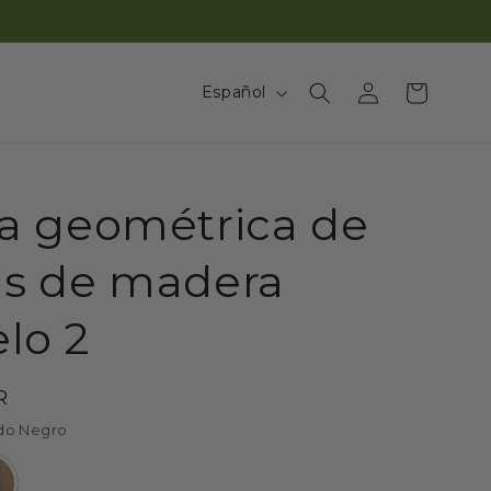
Iniciar
I
Carrito
Español
sesión
d
i
o
ra geométrica de
m
a
us de madera
lo 2
R
do Negro