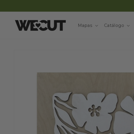
Ir
directamente
al contenido
Mapas
Catálogo
Ir
directamente
a la
información
del producto