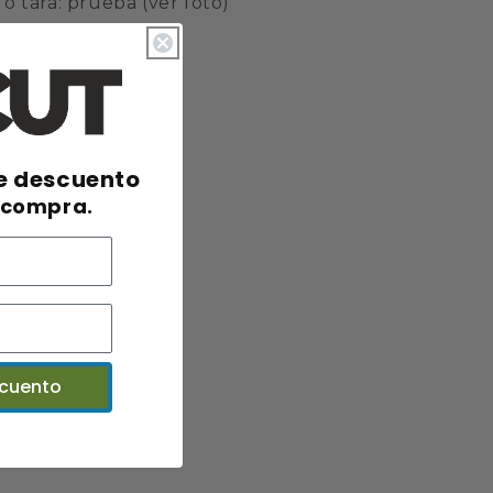
o tara: prueba (ver foto)
e descuento
 compra.
scuento