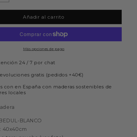
cantidad
para
OUTLET-
Añadir al carrito
Cuadro
AMAPOLA
(Col.
MATISSE)
Más opciones de pago
tención 24 / 7 por chat
devoluciones gratis (pedidos +40€)
s con en España con maderas sostenibles de
es locales
adera
 ABEDUL-BLANCO
: 40x40cm