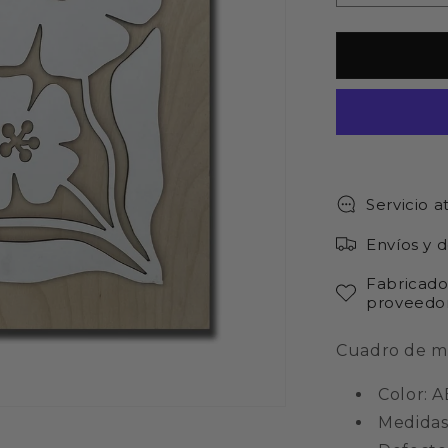
cantidad
para
OUTLET-
Cuadro
AMAPOLA
(Col.
MATISSE)
Servicio a
Envíos y 
Fabricado
proveedor
Cuadro de m
Color:
Medidas