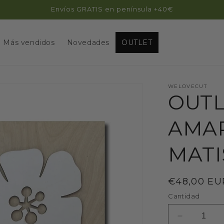
Envíos GRATIS en península +40€
Más vendidos
Novedades
OUTLET
WELOVECUT
OUTL
AMAP
MATI
Precio
€48,00 EU
habitual
Cantidad
Reducir