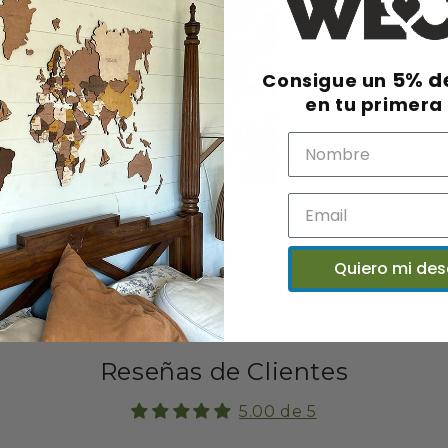
5% d
Consigue un
en tu primera
a
Quiero mi de
Reseñas de Clientes
5.00 de 5