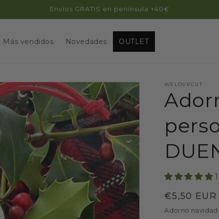
Envíos GRATIS en península +40€
Más vendidos
Novedades
OUTLET
WELOVECUT
Ador
perso
DUEN
Precio
€5,50 EUR
habitual
Adorno navidad