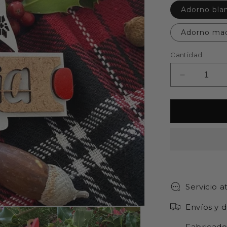
Ador
Adorno mad
Cantidad
Reducir
cantidad
para
Adorno
navidad
personaliz
-
DUENDE
estrellas
Servicio a
Envíos y 
Fabricado