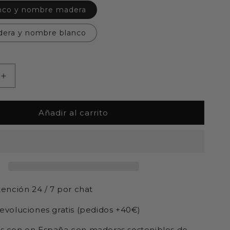
no blanco y nombre madera
era y nombre blanco
Aumentar
cantidad
para
Adorno
Añadir al carrito
navidad
ado
personalizado
-
DUENDE
estrellas
tención 24 / 7 por chat
devoluciones gratis (pedidos +40€)
s con en España con maderas sostenibles de