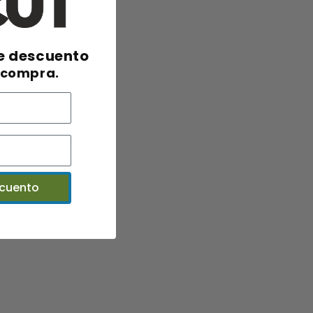
e descuento
 compra.
scuento