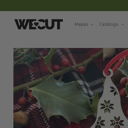
Ir
directamente
al contenido
Mapas
Catálogo
Ir
directamente
a la
información
del producto