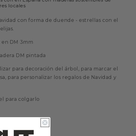
es locales
vidad con forma de duende - estrellas con el
lijas.
m en DM 3mm
madera DM pintada
izar para decoración del árbol, para marcar el
esa, para personalizar los regalos de Navidad y
el para colgarlo